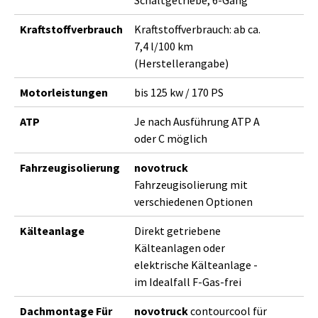
Kraftstoffverbrauch
Kraftstoffverbrauch: ab ca.
7,4 l/100 km
(Herstellerangabe)
Motorleistungen
bis 125 kw / 170 PS
ATP
Je nach Ausführung ATP A
oder C möglich
Fahrzeugisolierung
novotruck
Fahrzeugisolierung mit
verschiedenen Optionen
Kälteanlage
Direkt getriebene
Kälteanlagen oder
elektrische Kälteanlage -
im Idealfall F-Gas-frei
Dachmontage Für
novotruck
contourcool für