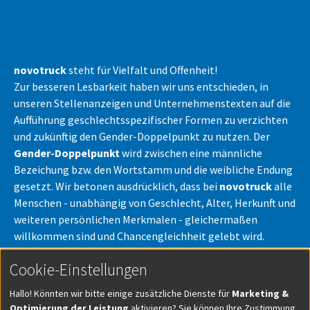
novotruck
steht für Vielfalt und Offenheit!
Zur besseren Lesbarkeit haben wir uns entschieden, in
unseren Stellenanzeigen und Unternehmenstexten auf die
Aufführung geschlechtsspezifischer Formen zu verzichten
und zukünftig den Gender-Doppelpunkt zu nutzen. Der
Gender-Doppelpunkt
wird zwischen eine männliche
Bezeichung bzw. den Wortstamm und die weibliche Endung
gesetzt. Wir betonen ausdrücklich, dass bei
novotruck
alle
Menschen - unabhängig von Geschlecht, Alter, Herkunft und
weiteren persönlichen Merkmalen - gleichermaßen
willkommen sind und Chancengleichheit gelebt wird.
novotruck
steht für die gleiche Bezahlung für gleiche
Cookie-Einstellungen
Arbeit - unabhängig vom Geschlecht.
Hallo! Könnten wir bitte einige zusätzliche Dienste für
Marketing &
Optimierung der Leistung
aktivieren? Sie können Ihre Zustimmung