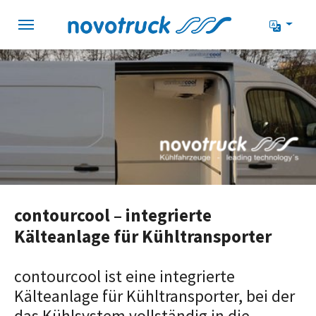
Zur Hauptnavigation springen
Zum Hauptinhalt springen
Zum Seitenfuß springen
contourcool – integrierte
Kälteanlage für Kühltransporter
contourcool ist eine integrierte
Kälteanlage für Kühltransporter, bei der
das Kühlsystem vollständig in die