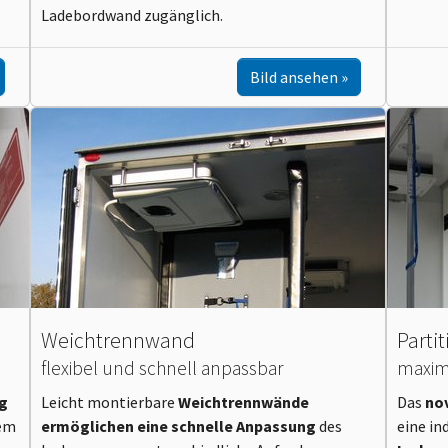
Ladebordwand zugänglich.
Bild ansehen
Weichtrennwand
Parti
flexibel und schnell anpassbar
maxima
ng
Leicht montierbare
Weichtrennwände
Das
no
nem
ermöglichen eine schnelle Anpassung
des
eine in