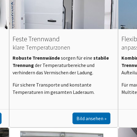
Feste Trennwand
Flexi
klare Temperaturzonen
anpas
Robuste Trennwände
sorgen für eine
stabile
Kombin
Trennung
der Temperaturbereiche und
Trenn
verhindern das Vermischen der Ladung.
Aufteil
Für sichere Transporte und konstante
Für max
Temperaturen im gesamten Laderaum.
Multit
Bild ansehen