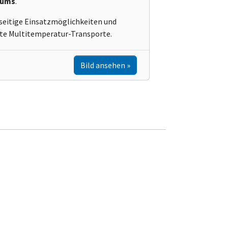
aums
.
lseitige Einsatzmöglichkeiten und
nte Multitemperatur-Transporte.
Bild ansehen