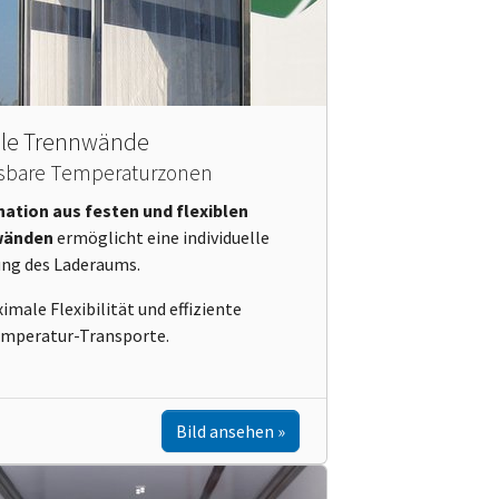
ble Trennwände
sbare Temperaturzonen
ation aus festen und flexiblen
wänden
ermöglicht eine individuelle
ung des Laderaums.
imale Flexibilität und effiziente
emperatur-Transporte.
Bild ansehen