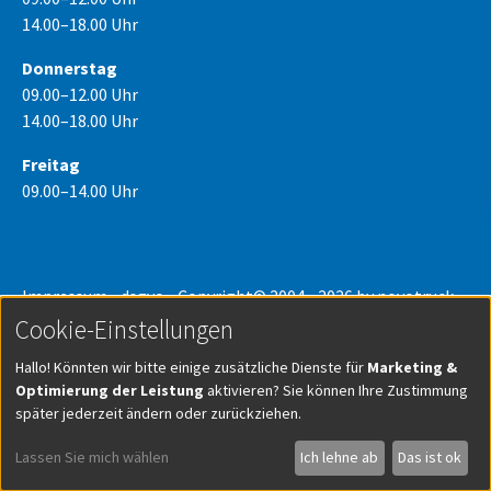
14.00–18.00 Uhr
Donnerstag
09.00–12.00 Uhr
14.00–18.00 Uhr
Freitag
09.00–14.00 Uhr
Impressum
-
dsgvo
- Copyright© 2004 - 2026 by novotruck
GmbH -
Cookie-Einstellungen
Cookie-Einstellungen
Hallo! Könnten wir bitte einige zusätzliche Dienste für
Marketing &
Optimierung der Leistung
aktivieren? Sie können Ihre Zustimmung
später jederzeit ändern oder zurückziehen.
Lassen Sie mich wählen
Ich lehne ab
Das ist ok