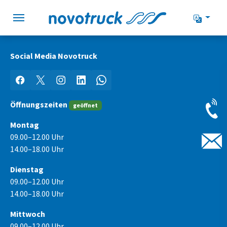
Zur Hauptnavigation springen
Zum Hauptinhalt springen
Zum Seitenfuß springen
Social Media Novotruck
Facebook
X
Instagram
LinkedIn
WhatsApp
Öffnungszeiten
geöffnet
Montag
09.00–12.00 Uhr
14.00–18.00 Uhr
Dienstag
09.00–12.00 Uhr
14.00–18.00 Uhr
Mittwoch
09.00–12.00 Uhr